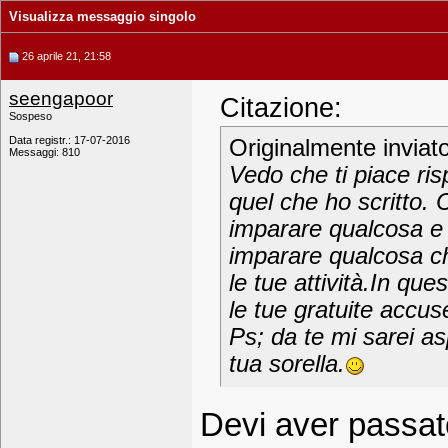
Visualizza messaggio singolo
26 aprile 21, 21:58
seengapoor
Citazione:
Sospeso
Data registr.: 17-07-2016
Originalmente inviat
Messaggi: 810
Vedo che ti piace ris
quel che ho scritto. C
imparare qualcosa e
imparare qualcosa ch
le tue attività.In qu
le tue gratuite accuse
Ps; da te mi sarei asp
tua sorella.
Devi aver pass