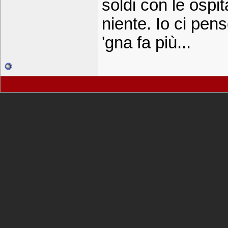
soldi con le ospi
niente. Io ci pens
'gna fa più...