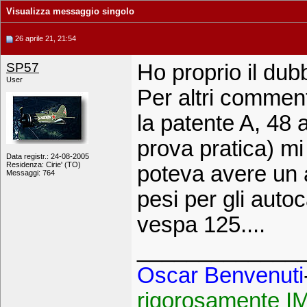
Visualizza messaggio singolo
26 aprile 21, 21:54
SP57
Ho proprio il dubb
User
Per altri commen
la patente A, 48 
prova pratica) m
Data registr.: 24-08-2005
Residenza: Cirie' (TO)
poteva avere un a
Messaggi: 764
pesi per gli autoc
vespa 125....
_____________
Oscar Benvenuti
rigorosamente 