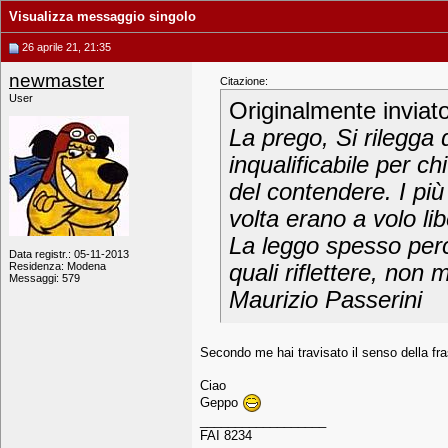
Visualizza messaggio singolo
26 aprile 21, 21:35
newmaster
Citazione:
User
Originalmente inviat
La prego, Si rilegga 
inqualificabile per c
del contendere. I p
volta erano a volo lib
La leggo spesso perc
Data registr.: 05-11-2013
Residenza: Modena
quali riflettere, non 
Messaggi: 579
Maurizio Passerini
Secondo me hai travisato il senso della fr
Ciao
Geppo
__________________
FAI 8234