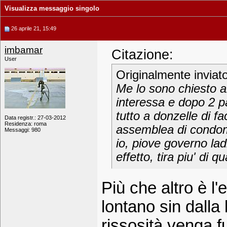
Visualizza messaggio singolo
26 aprile 21, 15:49
imbamar
Citazione:
User
Originalmente inviat
Me lo sono chiesto an
interessa e dopo 2 p
tutto a donzelle di f
Data registr.: 27-03-2012
Residenza: roma
assemblea di condomi
Messaggi: 980
io, piove governo lad
effetto, tira piu' di 
Più che altro è l'
lontano sin dalla 
rissosità venga f