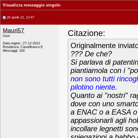
Visualizza messaggio singolo
26 aprile 21, 13:47
Mauri57
Citazione:
User
Data registr.: 27-12-2012
Originalmente inviat
Residenza: Castelfranco E
Messaggi: 100
??? De che?
Si parlava di patenti
piantiamola con i "po
non sono tutti rincog
pilotino niente.
Quanto ai "nostri" r
dove con uno smartc
a ENAC o a EASA o a
appassionarli agli h
incollare legnetti so
spiegazioni a babb