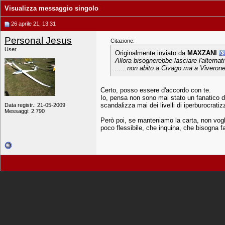
Visualizza messaggio singolo
26 aprile 21, 13:31
Personal Jesus
Citazione:
User
Originalmente inviato da
MAXZANI
Allora bisognerebbe lasciare l'alternat
......non abito a Civago ma a Viverone 
Certo, posso essere d'accordo con te.
Io, pensa non sono mai stato un fanatico d
scandalizza mai dei livelli di iperburocrat
Data registr.: 21-05-2009
Messaggi: 2.790
Però poi, se manteniamo la carta, non voglio
poco flessibile, che inquina, che bisogna 