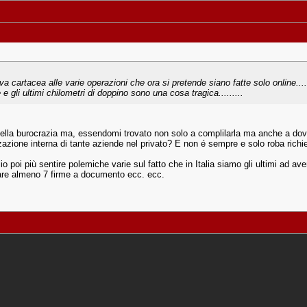
iva cartacea alle varie operazioni che ora si pretende siano fatte solo online....
e gli ultimi chilometri di doppino sono una cosa tragica.........
ella burocrazia ma, essendomi trovato non solo a complilarla ma anche a dover
izzazione interna di tante aziende nel privato? E non é sempre e solo roba ric
 poi più sentire polemiche varie sul fatto che in Italia siamo gli ultimi ad aver
fare almeno 7 firme a documento ecc. ecc.