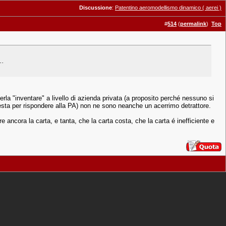
Discussione
:
Patentino aeromodellismo dinamico ( aerei )
#
514
(
permalink
)
Top
..
la "inventare" a livello di azienda privata (a proposito perché nessuno si
hiesta per rispondere alla PA) non ne sono neanche un acerrimo detrattore.
e ancora la carta, e tanta, che la carta costa, che la carta é inefficiente e