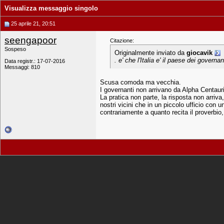
Visualizza messaggio singolo
25 aprile 21, 20:51
seengapoor
Citazione:
Sospeso
Originalmente inviato da
giocavik
. e' che l'Italia e' il paese dei
governan
Data registr.: 17-07-2016
Messaggi: 810
Scusa comoda ma vecchia.
I governanti non arrivano da Alpha Centaur
La pratica non parte, la risposta non arriva
nostri vicini che in un piccolo ufficio con 
contrariamente a quanto recita il proverbio