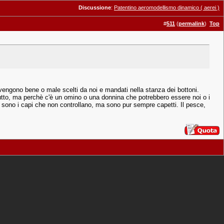
Discussione
:
Patentino aeromodellismo dinamico ( aerei )
#
511
(
permalink
)
Top
vengono bene o male scelti da noi e mandati nella stanza dei bottoni.
re tutto, ma perchè c'è un omino o una donnina che potrebbero essere noi o i
 ci sono i capi che non controllano, ma sono pur sempre capetti. Il pesce,