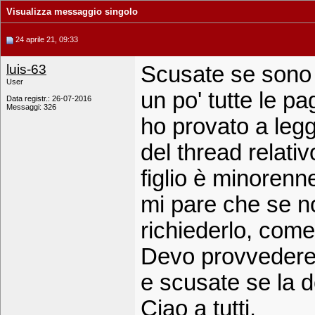
Visualizza messaggio singolo
24 aprile 21, 09:33
luis-63
Scusate se sono d
User
un po' tutte le pa
Data registr.: 26-07-2016
Messaggi: 326
ho provato a legg
del thread relativ
figlio è minorenn
mi pare che se n
richiederlo, come
Devo provvedere 
e scusate se la 
Ciao a tutti.