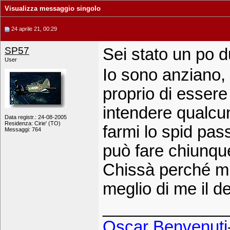
Visualizza messaggio singolo
24 aprile 21, 00:29
SP57
Sei stato un po 
User
Io sono anziano, 
proprio di essere
intendere qualcun
Data registr.: 24-08-2005
Residenza: Cirie' (TO)
farmi lo spid pass
Messaggi: 764
può fare chiunque
Chissà perché mi
meglio di me il de
_____________
Oscar Benvenuti