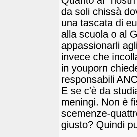
Quanto ai "nostr
da soli chissà d
una tascata di e
alla scuola o al 
appassionarli ag
invece che incoll
in youporn chied
responsabili AN
E se c'è da studia
meningi. Non è fi
scemenze-quattro.
giusto? Quindi pu