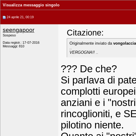
Visualizza messaggio singolo
24 aprile 21, 00:19
seengapoor
Citazione:
Sospeso
Data registr.: 17-07-2016
Originalmente inviato da
vongolaccia
Messaggi: 810
..
VERGOGNA!! ..
??? De che?
Si parlava di pat
complotti europei
anziani e i "nostr
rincoglioniti, e 
pilotino niente.