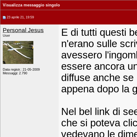
Visualizza messaggio singolo
23 aprile 21, 19:59
Personal Jesus
E di tutti questi 
User
n'erano sulle scr
avessero l'ingomb
essere ancora una
Data registr.: 21-05-2009
Messaggi: 2.790
diffuse anche se i
appena dopo la g
Nel bel link di s
che si poteva cl
vedevano le dime