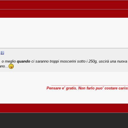
, o meglio
quando
ci saranno troppi moscerini sotto i 250g, uscirà una nuov
ano...
______________________________________
Pensare e' gratis. Non farlo puo' costare cari