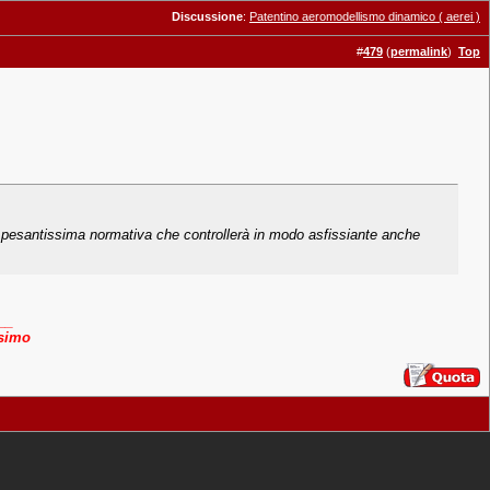
Discussione
:
Patentino aeromodellismo dinamico ( aerei )
#
479
(
permalink
)
Top
a pesantissima normativa che controllerà in modo asfissiante anche
__
ssimo