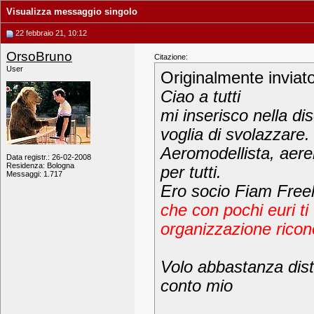
Visualizza messaggio singolo
22 febbraio 21, 10:12
OrsoBruno
Citazione:
User
Originalmente inviat
Ciao a tutti
mi inserisco nella d
voglia di svolazzare.
Aeromodellista, aerei
Data registr.: 26-02-2008
Residenza: Bologna
per tutti.
Messaggi: 1.717
Ero socio Fiam Freel
che con pochi euri ti
organizzazione ricon
Volo abbastanza dist
conto mio