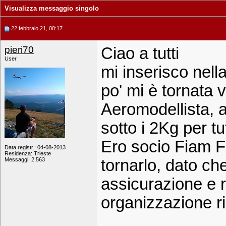
Visualizza messaggio singolo
22 febbraio 21, 08:17
pieri70
Ciao a tutti
User
mi inserisco nell
po' mi è tornata 
Aeromodellista, a
sotto i 2Kg per tut
Ero socio Fiam F
Data registr.: 04-08-2013
Residenza: Trieste
Messaggi: 2.563
tornarlo, dato ch
assicurazione e r
organizzazione r