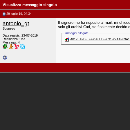
Visualizza messaggio singolo
29 luglio 19, 04:34
antonio_gt
Il signore me ha risposto al mail, mi chied
solo gli archivi Cad, se finalmente decido 
Sospeso
Immagini allegate
Data registr.: 23-07-2019
Residenza: Usa
A817EA2D-EFF2-45ED-9831-27AAF89A132
Messaggi: 4