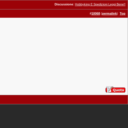
Discussione
:
Hobbyking E Spedizioni Leggi Bene!!
#
10068
(
permalink
)
Top