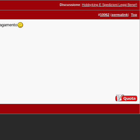
Discussione
:
Hobbyking E Spedizioni Leggi Bene!!
#
10062
(
permalink
)
Top
 pagamento