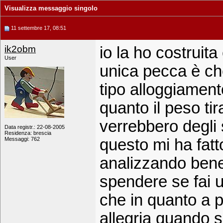
Visualizza messaggio singolo
11 settembre 17, 08:51
ik2obm
io la ho costruit
User
unica pecca è che
tipo alloggiamento
quanto il peso tir
verrebbero degli s
Data registr.: 22-08-2005
Residenza: brescia
Messaggi: 762
questo mi ha fatt
analizzando bene
spendere se fai u
che in quanto a 
allegria quando si