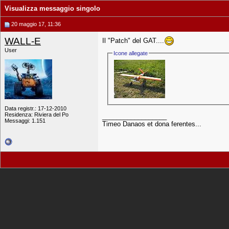
Visualizza messaggio singolo
20 maggio 17, 11:36
WALL-E
Il "Patch" del GAT....
User
Icone allegate
Data registr.: 17-12-2010
Residenza: Riviera del Po
__________________
Messaggi: 1.151
Timeo Danaos et dona ferentes...