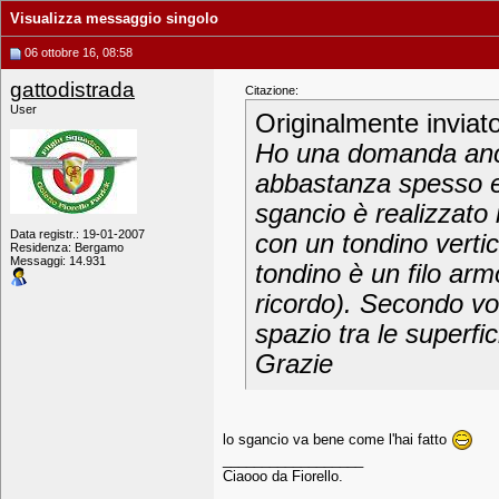
Visualizza messaggio singolo
06 ottobre 16, 08:58
gattodistrada
Citazione:
User
Originalmente inviat
Ho una domanda anche
abbastanza spesso e
sgancio è realizzato
Data registr.: 19-01-2007
con un tondino vertic
Residenza: Bergamo
Messaggi: 14.931
tondino è un filo ar
ricordo). Secondo vo
spazio tra le superfic
Grazie
lo sgancio va bene come l'hai fatto
__________________
Ciaooo da Fiorello.