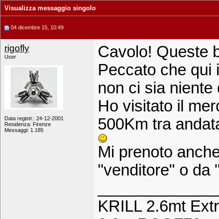
Visualizza messaggio singolo
04 dicembre 15, 10:49
rigofly
Cavolo! Queste be
User
Peccato che qui 
non ci sia niente
Ho visitato il m
Data registr.: 24-12-2001
500Km tra andata
Residenza: Firenze
Messaggi: 1.185
Mi prenoto anche
"venditore" o da 
_____________
KRILL 2.6mt Ex