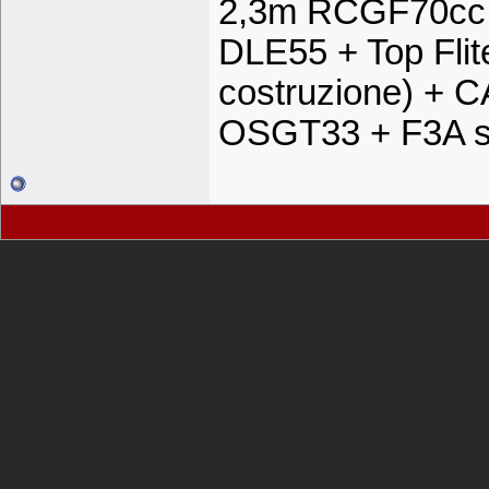
2,3m RCGF70cc 
DLE55 + Top Fli
costruzione) + 
OSGT33 + F3A 