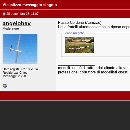
Visualizza messaggio singolo
28 settembre 15, 11:07
angelobev
Passo Cordone (Abruzzo)
I due fratelli ultramaggiorenni a riposo dop
Moderatore
Icone allegate
__________________
modelli: un pò di tutto.. dall'aliante alla ve
Data registr.: 02-10-2014
professione: corruttore di modellisti onesti
Residenza: Chieti
Messaggi: 2.750