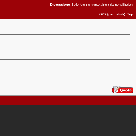
Discussione
:
Belle foto ( e niente altro ) dai pendii italiani
#
907
(
permalink
)
Top