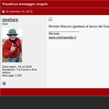
Visualizza messaggio singolo
28 settembre 15, 09:32
geebee
User
Michele Mancini (geebee) al lancio del Gr
__________________
Michele
www.voloinpendio.it
Data registr.: 30-10-2003
Residenza: Tra Fermo e M.te
Vettore
Messaggi: 2.383