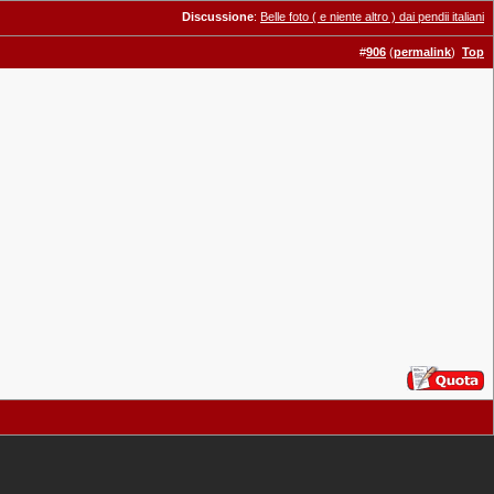
Discussione
:
Belle foto ( e niente altro ) dai pendii italiani
#
906
(
permalink
)
Top