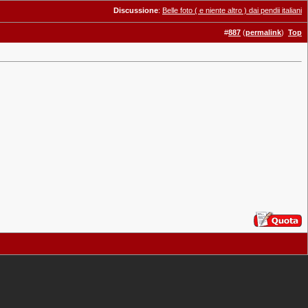
Discussione
:
Belle foto ( e niente altro ) dai pendii italiani
#
887
(
permalink
)
Top