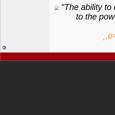
"The ability to 
to the pow
¸,ø