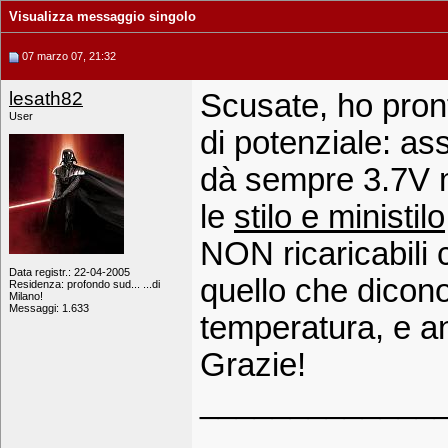
Visualizza messaggio singolo
07 marzo 07, 21:32
lesath82
Scusate, ho pron
User
di potenziale: ass
dà sempre 3.7V m
le
stilo e ministilo
NON ricaricabili 
Data registr.: 22-04-2005
quello che dicono
Residenza: profondo sud... ...di
Milano!
Messaggi: 1.633
temperatura, e a
Grazie!
_____________