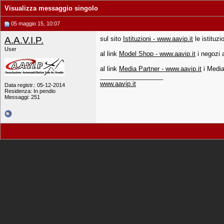
Visualizza messaggio singolo
05 maggio 15, 10:07
A.A.V.I.P.
sul sito
Istituzioni - www.aavip.it
le istituzi
User
al link
Model Shop - www.aavip.it
i negozi a
al link
Media Partner - www.aavip.it
i Media
__________________
www.aavip.it
Data registr.: 05-12-2014
Residenza: In pendio
Messaggi: 251