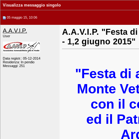
Visualizza messaggio singolo
05 maggio 15, 10:06
A.A.V.I.P.
A.A.V.I.P. "Festa d
User
- 1,2 giugno 2015"
Data registr.: 05-12-2014
Residenza: In pendio
Messaggi: 251
"Festa di 
Monte Vet
con il 
ed il Pa
Ar