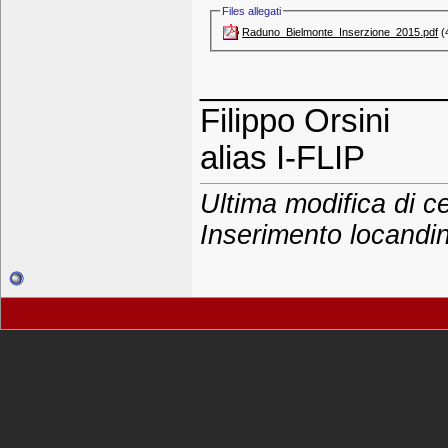
Files allegati
Raduno_Bielmonte_Inserzione_2015.pdf‎
(4
_____________
Filippo Orsini
alias I-FLIP
Ultima modifica di c
Inserimento locandi