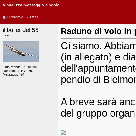
Visualizza messaggio singolo
17 febbraio 15, 13:30
il boiler del 55
Raduno di volo in 
User
Ci siamo. Abbiamo
(in allegato) e di
dell'appuntamento
Data registr.: 29-10-2010
Residenza: TORINO
Messaggi: 494
pendio di Bielmon
A breve sarà anch
del gruppo organ