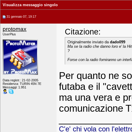
Visualizza messaggio singolo
31 gennaio 07, 19:17
protomax
Citazione:
UserPlus
Originalmente inviato da
dado099
Ma se la radio che danno loro e' la H
?
Forse con la radio forniranno un inte
Per quanto ne so 
Data registr.: 21-02-2005
futaba e il "cave
Residenza: TURIN 45N 7E
Messaggi: 1.951
ma una vera e pr
comunicazione T
_____________
C'e' chi vola con l'elett