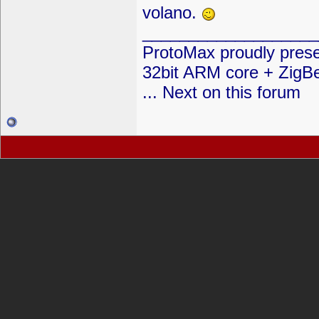
volano.
___________________
ProtoMax proudly prese
32bit ARM core + ZigBe
... Next on this forum