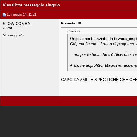
Visualizza messaggio singolo
13 maggio 14, 11:21
SLOW COMBAT
Presente!!!!!
Guest
Citazione:
Messaggi: n/a
Originalmente inviato da
towers_engi
Già, ma fin che si tratta di progettare
...ma per fortuna che c'è Slow che è
Anzi, ne approfitto;
Maurizio
, appena 
CAPO DAMMI LE SPECIFICHE CHE GHE 