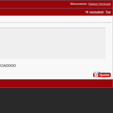
Discussione
:
Hawker Hurricane
#
6
(
permalink
)
Top
! CIAOOOO