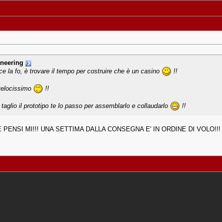
neering
 ce la fo, è trovare il tempo per costruire che è un casino
!!
 velocissimo
!!
taglio il prototipo te lo passo per assemblarlo e collaudarlo
!!
PENSI MI!!! UNA SETTIMA DALLA CONSEGNA E' IN ORDINE DI VOLO!!