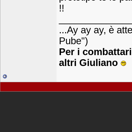
!!
_____________
...Ay ay ay, è at
Pube")
Per i combatta
altri Giuliano