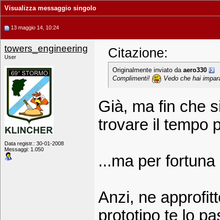
Visualizza messaggio singolo
13 maggio 14, 10:24
towers_engineering
Citazione:
User
Originalmente inviato da
aero330
Complimenti!
Vedo che hai imparat
Già, ma fin che si
trovare il tempo 
Data registr.: 30-01-2008
Messaggi: 1.050
...ma per fortun
Anzi, ne approfit
prototipo te lo p