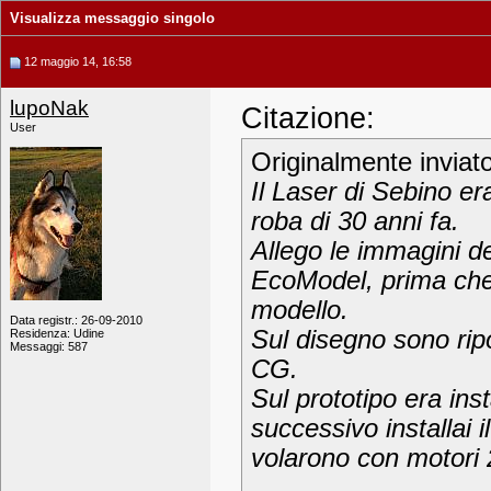
Visualizza messaggio singolo
12 maggio 14, 16:58
lupoNak
Citazione:
User
Originalmente inviat
Il Laser di Sebino er
roba di 30 anni fa.
Allego le immagini de
EcoModel, prima che S
modello.
Data registr.: 26-09-2010
Sul disegno sono ripo
Residenza: Udine
Messaggi: 587
CG.
Sul prototipo era ins
successivo installai 
volarono con motori 