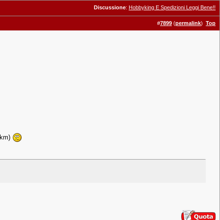
Discussione
:
Hobbyking E Spedizioni Leggi Bene!!
#
7899
(
permalink
)
Top
0 km)