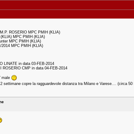
C.M.P. ROSERIO MPC PMIH (KLIA)
 (KLIA) MPC PMIH (KLIA)
ounter MPC PMIH (KLIA)
01/2014 MPC PMIH (KLIA)
ANO LINATE in data 03-FEB-2014
di MI ROSERIO CMP in data 04-FEB-2014
e' male
2 settimane copre la ragguardevole distanza tra Milano e Varese.... (circa 5
ne