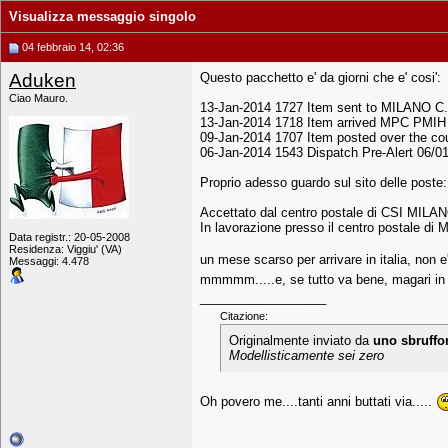
Visualizza messaggio singolo
04 febbraio 14, 02:36
Aduken
Questo pacchetto e' da giorni che e' cosi':
Ciao Mauro.
13-Jan-2014 1727 Item sent to MILANO 
13-Jan-2014 1718 Item arrived MPC PMIH
09-Jan-2014 1707 Item posted over the c
06-Jan-2014 1543 Dispatch Pre-Alert 06/
Proprio adesso guardo sul sito delle poste:
Accettato dal centro postale di CSI MIL
In lavorazione presso il centro postale 
Data registr.: 20-05-2008
Residenza: Viggiu' (VA)
un mese scarso per arrivare in italia, non 
Messaggi: 4.478
mmmmm.....e, se tutto va bene, magari in 
__________________
Citazione:
Originalmente inviato da
uno sbruffo
Modellisticamente sei zero
Oh povero me....tanti anni buttati via.....