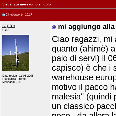
Visualizza messaggio singolo
03 febbraio 14, 20:17
raptor
mi aggiungo alla l
User
Ciao ragazzi, mi 
quanto (ahimè) a
paio di servi) il
capisco) è che i s
warehouse europe
Data registr.: 11-05-2008
Residenza: Trento
Messaggi: 118
motivo il pacco h
malesia" (quindi 
un classico pacch
poco.. da allora 