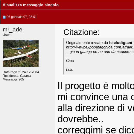
Visualizza messaggio singolo
06 gennaio 07, 23:01
mr_ade
Citazione:
User
Originalmente inviato da
lelelodigiani
http://www.expopatagonica.com.ar/aer..
...giù in garage ne ho uno da ricoprire 
Ciao
Lele
Data registr.: 24-12-2004
Residenza: Catania
Messaggi: 905
Il progetto è mol
mi convince una c
alla direzione di v
dovrebbe..
correggimi se dico