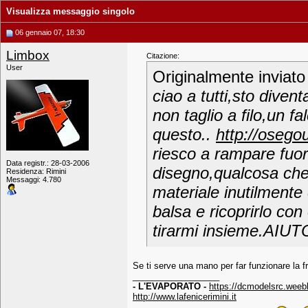
Visualizza messaggio singolo
06 gennaio 07, 18:30
Limbox
Citazione:
User
Originalmente inviat
ciao a tutti,sto diven
non taglio a filo,un f
questo..
http://osegou
riesco a rampare fuor
Data registr.: 28-03-2006
disegno,qualcosa che
Residenza: Rimini
Messaggi: 4.780
materiale inutilmente 
balsa e ricoprirlo co
tirarmi insieme.AIUTO
Se ti serve una mano per far funzionare la fr
__________________
- L'EVAPORATO -
https://dcmodelsrc.weeb
http://www.lafenicerimini.it