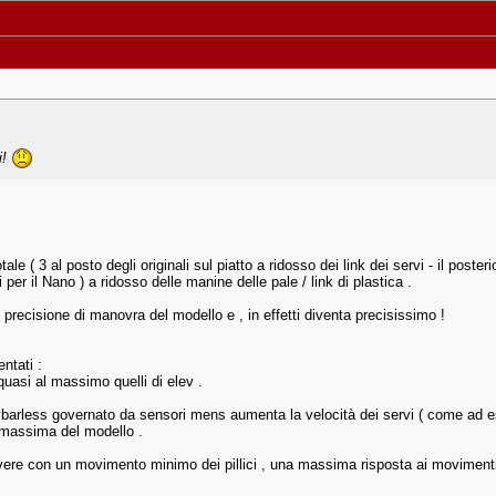
i!
le ( 3 al posto degli originali sul piatto a ridosso dei link dei servi - il post
per il Nano ) a ridosso delle manine delle pale / link di plastica .
ecisione di manovra del modello e , in effetti diventa precisissimo !
ntati :
quasi al massimo quelli di elev .
ybarless governato da sensori mens aumenta la velocità dei servi ( come ad es 
à massima del modello .
ere con un movimento minimo dei pillici , una massima risposta ai movimenti de