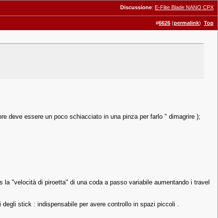
Discussione
:
E-Flite Blade NANO CPX
#
6626
(
permalink
)
Top
eriore deve essere un poco schiacciato in una pinza per farlo " dimagrire );
la "velocità di piroetta" di una coda a passo variabile aumentando i travel
gli stick : indispensabile per avere controllo in spazi piccoli .