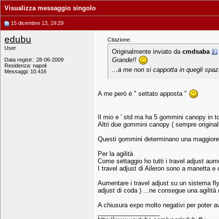
Visualizza messaggio singolo
15 dicembre 13, 19:29
edubu
Citazione:
User
Originalmente inviato da
cmdsaba
Grande!!
Data registr.: 28-06-2009
Residenza: napoli
...a me non si cappotta in quegli spaz
Messaggi: 10.416
A me però è " settato apposta "
Il mio e ' std ma ha 5 gommini canopy in tota
Altri due gommini canopy ( sempre originali 
Questi gommini determinano una maggiore pr
Per la agilità
Come settaggio ho tutti i travel adjust aume
I travel adjust di Aileron sono a manetta e 
Aumentare i travel adjust su un sistema fl
adjust di coda ) ...ne consegue una agilit
A chiusura expo molto negativi per poter av
__________________