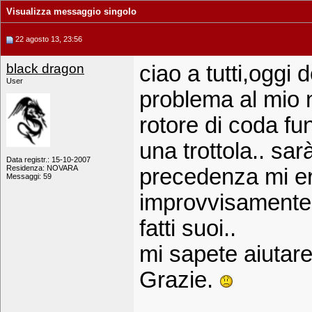
Visualizza messaggio singolo
22 agosto 13, 23:56
black dragon
ciao a tutti,oggi
User
problema al mio na
rotore di coda f
una trottola.. sar
Data registr.: 15-10-2007
Residenza: NOVARA
precedenza mi era
Messaggi: 59
improvvisamente e 
fatti suoi..
mi sapete aiutar
Grazie.
_____________