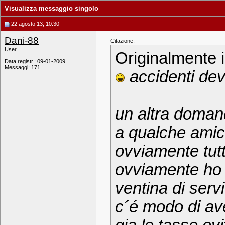
Visualizza messaggio singolo
22 agosto 13, 10:30
Dani-88
Citazione:
User
Originalmente 
Data registr.: 09-01-2009
Messaggi: 171
accidenti devo
un altra doman
a qualche amico
ovviamente tutti
ovviamente ho 
ventina di servi
c´é modo di av