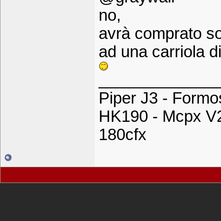
no,
avrà comprato sol
ad una carriola di
_____________
Piper J3 - Formos
HK190 - Mcpx V2
180cfx