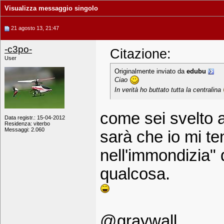
Visualizza messaggio singolo
21 agosto 13, 21:47
-c3po-
Citazione:
User
Originalmente inviato da
edubu
Ciao
In verità ho buttato tutta la centralina
come sei svelto a
Data registr.: 15-04-2012
Residenza: viterbo
Messaggi: 2.060
sarà che io mi te
nell'immondizia"
qualcosa.
@graywall