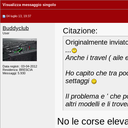
Visualizza messaggio singolo
04 luglio 13, 19:37
Buddyclub
Citazione:
User
Originalmente inviat
...
Anche i travel ( aile
Data registr.: 03-04-2012
Residenza: BRESCIA
Ho capito che tra poc
Messaggi: 5.930
settaggi
Il problema e ' che po
altri modelli e li trove
No le corse eleva