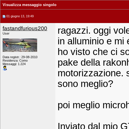
Visualizza messaggio singolo
01 giugno 13, 19:49
fastandfurious200
ragazzi. oggi vole
User
in alluminio e mi
ho visto che ci s
Data registr.: 29-08-2010
pake della rakon
Residenza: Como
Messaggi: 1.224
motorizzazione. s
sono meglio?
poi meglio microh
Inviato dal mio 