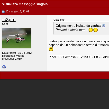
Visualizza messaggio singolo
20 maggio 13, 22:09
-c3po-
Citazione:
User
Originalmente inviato da
yashad
Proveró a rifarle tutte...
purtroppo le saldature incriminate sono quel
coperte da un abbondante strato di traspar
Data registr.: 15-04-2012
__________________
Residenza: viterbo
Piper J3 - Formosa - Extra300 - F86 - MkI
Messaggi: 2.060