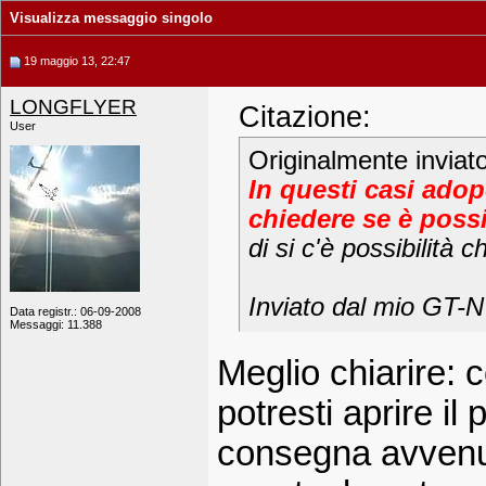
Visualizza messaggio singolo
19 maggio 13, 22:47
LONGFLYER
Citazione:
User
Originalmente inviat
In questi casi ado
chiedere se è poss
di si c'è possibilità c
Inviato dal mio GT-
Data registr.: 06-09-2008
Messaggi: 11.388
Meglio chiarire:
potresti aprire il
consegna avvenut