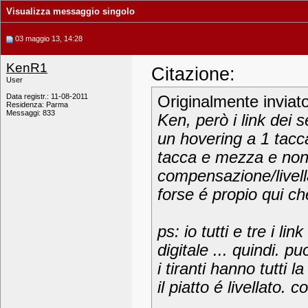
Visualizza messaggio singolo
03 maggio 13, 14:28
KenR1
Citazione:
User
Data registr.: 11-08-2011
Originalmente inviat
Residenza: Parma
Messaggi: 833
Ken, però i link dei se
un hovering a 1 tacca
tacca e mezza e non p
compensazione/livell
forse é propio qui c
ps: io tutti e tre i li
digitale ... quindi. p
i tiranti hanno tutti
il piatto é livellato.