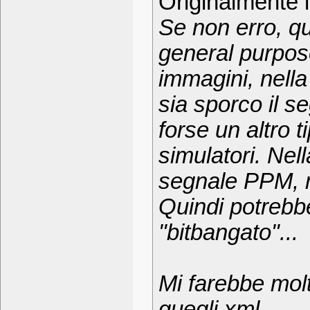
Originalmente 
Se non erro, q
general purpose
immagini, nell
sia sporco il 
forse un altro t
simulatori. Ne
segnale PPM, m
Quindi potrebb
"bitbangato"...
Mi farebbe mol
quegli xml.