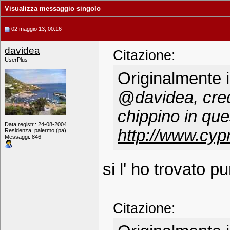
Visualizza messaggio singolo
02 maggio 13, 00:16
davidea
Citazione:
UserPlus
Originalmente 
@davidea, credo
chippino in que
Data registr.: 24-08-2004
http://www.cy
Residenza: palermo (pa)
Messaggi: 846
si l' ho trovato pu
Citazione: