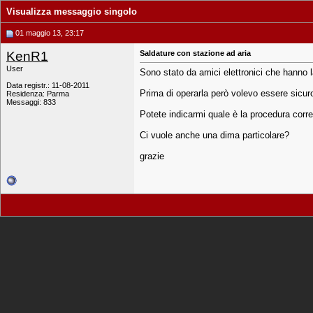
Visualizza messaggio singolo
01 maggio 13, 23:17
KenR1
Saldature con stazione ad aria
User
Sono stato da amici elettronici che hanno 
Data registr.: 11-08-2011
Prima di operarla però volevo essere sicuro
Residenza: Parma
Messaggi: 833
Potete indicarmi quale è la procedura corre
Ci vuole anche una dima particolare?
grazie