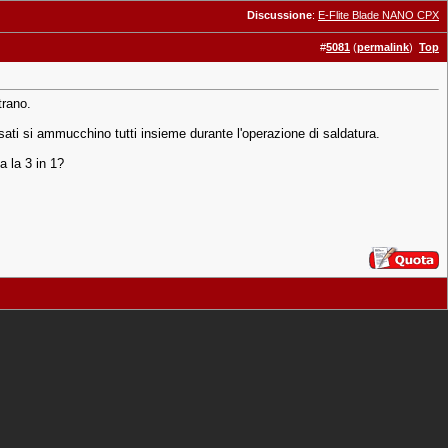
Discussione
:
E-Flite Blade NANO CPX
#
5081
(
permalink
)
Top
trano.
ssati si ammucchino tutti insieme durante l'operazione di saldatura.
a la 3 in 1?