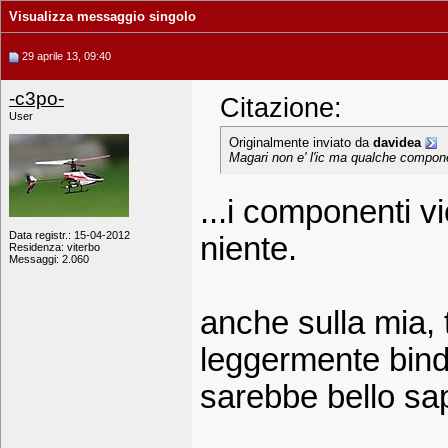
Visualizza messaggio singolo
29 aprile 13, 09:40
-c3po-
Citazione:
User
Originalmente inviato da
davidea
Magari non e' l'ic ma qualche compon
...i componenti vic
Data registr.: 15-04-2012
niente.
Residenza: viterbo
Messaggi: 2.060
anche sulla mia, 
leggermente bin
sarebbe bello sap