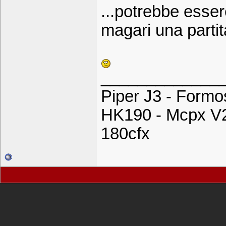
...potrebbe esser
magari una partita
_____________
Piper J3 - Formos
HK190 - Mcpx V2
180cfx