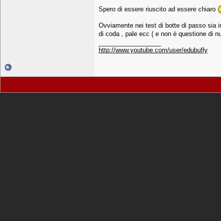
Spero di essere riuscito ad essere chiaro
Ovviamente nei test di botte di passo sia in
di coda , pale ecc ( e non è questione di n
__________________
http://www.youtube.com/user/edubufly