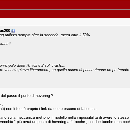
ous200
ing utilizzo sempre oltre la seconda. tacca oltre il 50%
iranti?
rincipale dopo 70 voli e 2 soli crash....
re vecchio girava liberamente, su quello nuovo di pacca rimane un po frenato a
del passo il punto di hovering ?
 .
cati) non li toccò proprio i link da come escono di fabbrica .
no sulla meccanica mettono il modello nella impossibilità di avere lo stesso pu
 invecchia " più avrai un punto di hovering a 2 tacche , poi due tacche e un poch