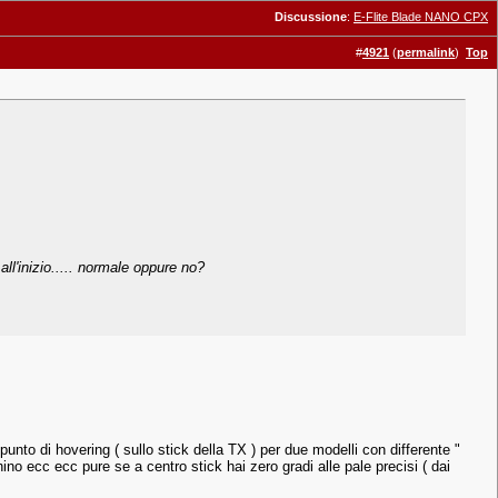
Discussione
:
E-Flite Blade NANO CPX
#
4921
(
permalink
)
Top
ll'inizio..... normale oppure no?
nto di hovering ( sullo stick della TX ) per due modelli con differente "
ino ecc ecc pure se a centro stick hai zero gradi alle pale precisi ( dai