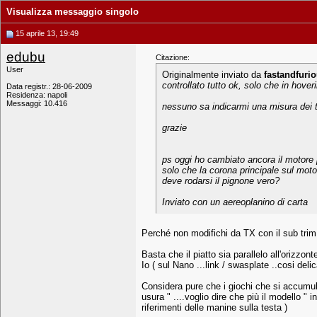
Visualizza messaggio singolo
15 aprile 13, 19:49
edubu
Citazione:
User
Originalmente inviato da
fastandfuri
controllato tutto ok, solo che in hover
Data registr.: 28-06-2009
Residenza: napoli
Messaggi: 10.416
nessuno sa indicarmi una misura dei t
grazie
ps oggi ho cambiato ancora il motore p
solo che la corona principale sul moto
deve rodarsi il pignone vero?
Inviato con un aereoplanino di carta
Perché non modifichi da TX con il sub trim 
Basta che il piatto sia parallelo all'orizzonte
Io ( sul Nano ...link / swasplate ..cosi deli
Considera pure che i giochi che si accumula
usura " ....voglio dire che più il modello "
riferimenti delle manine sulla testa )