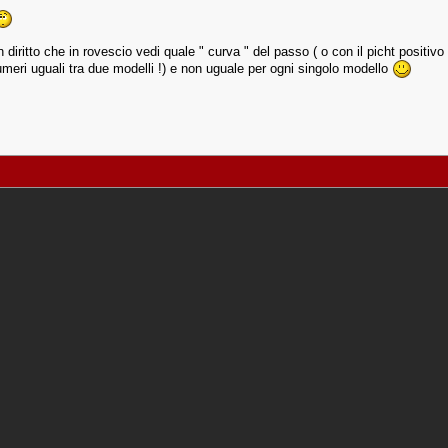
 diritto che in rovescio vedi quale " curva " del passo ( o con il picht positiv
umeri uguali tra due modelli !) e non uguale per ogni singolo modello