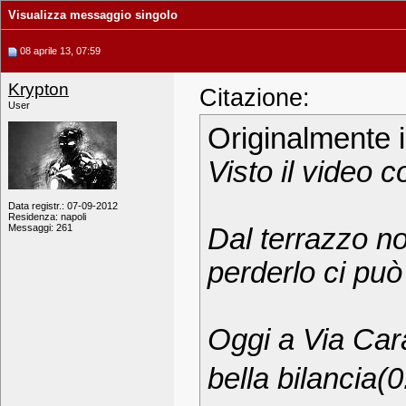
Visualizza messaggio singolo
08 aprile 13, 07:59
Krypton
Citazione:
User
Originalmente 
Visto il video c
Data registr.: 07-09-2012
Residenza: napoli
Messaggi: 261
Dal terrazzo no
perderlo ci può
Oggi a Via Cara
bella bilancia(