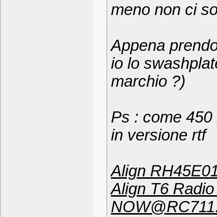
meno non ci son
Appena prendo 
io lo swashplat
marchio ?)
Ps : come 450 
in versione rtf
Align RH45E01
Align T6 Radi
NOW@RC711